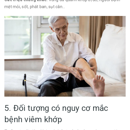
mệt mỏi, sốt, phát ban, sụt cân…
5. Đối tượng có nguy cơ mắc
bệnh viêm khớp