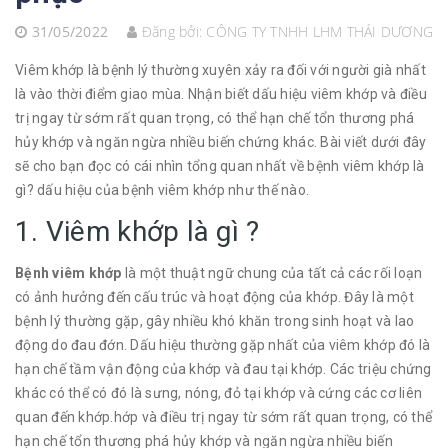
31/05/2022
Đăng bởi:
CÔNG TY TNHH LHM THÁI DƯƠNG
Viêm khớp là bệnh lý thường xuyên xảy ra đối với người già nhất
là vào thời điểm giao mùa. Nhận biết dấu hiệu viêm khớp và điều
trị ngay từ sớm rất quan trọng, có thể hạn chế tổn thương phá
hủy khớp và ngăn ngừa nhiều biến chứng khác. Bài viết dưới đây
sẽ cho bạn đọc có cái nhìn tổng quan nhất về bệnh viêm khớp là
gì? dấu hiệu của bệnh viêm khớp như thế nào.
1. Viêm khớp là gì ?
Bệnh viêm khớp
là một thuật ngữ chung của tất cả các rối loạn
có ảnh hưởng đến cấu trúc và hoạt động của khớp. Đây là một
bệnh lý thường gặp, gây nhiều khó khăn trong sinh hoạt và lao
động do đau đớn. Dấu hiệu thường gặp nhất của viêm khớp đó là
hạn chế tầm vận động của khớp và đau tại khớp. Các triệu chứng
khác có thể có đó là sưng, nóng, đỏ tại khớp và cứng các cơ liên
quan đến khớp.hớp và điều trị ngay từ sớm rất quan trọng, có thể
hạn chế tổn thương phá hủy khớp và ngăn ngừa nhiều biến