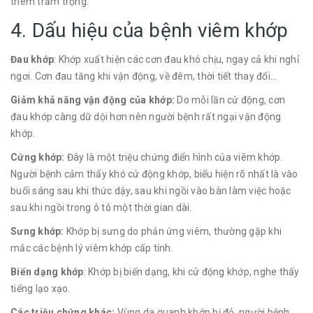
thêm trầm trọng.
4. Dấu hiệu của bệnh viêm khớp
Đau khớp
: Khớp xuất hiện các cơn đau khó chịu, ngay cả khi nghỉ
ngơi. Cơn đau tăng khi vận động, về đêm, thời tiết thay đổi…
Giảm khả năng vận động của khớp:
Do mỗi lần cử động, cơn
đau khớp càng dữ dội hơn nên người bệnh rất ngại vận động
khớp.
Cứng khớp:
Đây là một triệu chứng điển hình của viêm khớp.
Người bệnh cảm thấy khó cử động khớp, biểu hiện rõ nhất là vào
buổi sáng sau khi thức dậy, sau khi ngồi vào bàn làm việc hoặc
sau khi ngồi trong ô tô một thời gian dài.
Sưng khớp:
Khớp bị sưng do phản ứng viêm, thường gặp khi
mắc các bệnh lý viêm khớp cấp tính.
Biến dạng khớp
: Khớp bị biến dạng, khi cử động khớp, nghe thấy
tiếng lạo xạo.
Các triệu chứng khác:
Vùng da quanh khớp bị đỏ, người bệnh