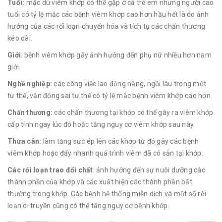
Tuổi:
mặc dù viêm khớp có thể gặp ở cả trẻ em nhưng người cao
tuổi có tỷ lệ mắc các bệnh viêm khớp cao hơn hầu hết là do ảnh
hưởng của các rối loạn chuyển hóa và tích tụ các chấn thương
kéo dài.
Giới
: bệnh viêm khớp gây ảnh hưởng đến phụ nữ nhiều hơn nam
giới.
Nghề nghiệp:
các công việc lao động nặng, ngồi lâu trong một
tư thế, vận động sai tư thế có tỷ lệ mắc bệnh viêm khớp cao hơn.
Chấn thương:
các chấn thương tại khớp có thể gây ra viêm khớp
cấp tính ngay lúc đó hoặc tăng nguy cơ viêm khớp sau này.
Thừa cân:
làm tăng sức ép lên các khớp từ đó gây các bệnh
viêm khớp hoặc đẩy nhanh quá trình viêm đã có sẵn tại khớp.
Các rối loạn trao đổi chất
: ảnh hưởng đến sự nuôi dưỡng các
thành phần của khớp và các xuất hiện các thành phần bất
thường trong khớp. Các bệnh hệ thống miễn dịch và một số rối
loạn di truyền cũng có thể tăng nguy cơ bệnh khớp.