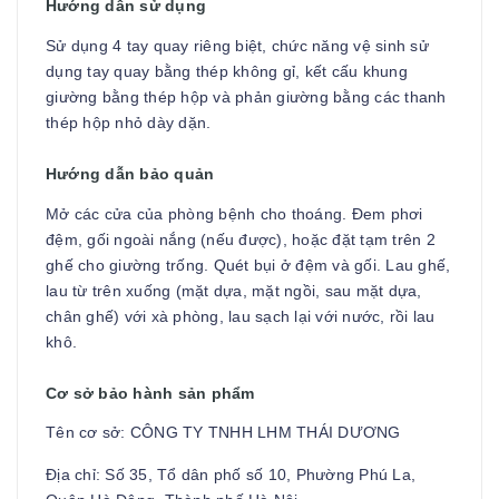
Hướng dẫn sử dụng
Sử dụng 4 tay quay riêng biệt, chức năng vệ sinh sử
dụng tay quay bằng thép không gỉ, kết cấu khung
giường bằng thép hộp và phản giường bằng các thanh
thép hộp nhỏ dày dặn.
Hướng dẫn bảo quản
Mở các cửa của phòng bệnh cho thoáng. Đem phơi
đệm, gối ngoài nắng (nếu được), hoặc đặt tạm trên 2
ghế cho giường trống. Quét bụi ở đệm và gối. Lau ghế,
lau từ trên xuống (mặt dựa, mặt ngồi, sau mặt dựa,
chân ghế) với xà phòng, lau sạch lại với nước, rồi lau
khô.
Cơ sở bảo hành sản phẩm
Tên cơ sở: CÔNG TY TNHH LHM THÁI DƯƠNG
Địa chỉ: Số 35, Tổ dân phố số 10, Phường Phú La,