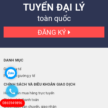
TUYỂN ĐẠI LÝ
toàn quốc
ĐĂNG KÝ
DANH MỤC
Giường y tế
Phụ kiện giường y tế
CHÍNH SÁCH VÀ ĐIỀU KHOẢN GIAO DỊCH
Hướng dẫn mua hàng trực tuyến
Chính sách thanh toán
0865949896
Chính sách vận chuyển, giao nhận