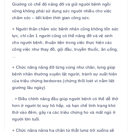
Giường có chế độ nâng đỡ và giữ người bệnh ngồi
vững không phải sử dụng sức người nhiều cho việc
chăm sóc – tiết kiệm thời gian công sức.
+ Người thân chăm sóc bệnh nhân cũng không tốn sức
lực, chỉ cần 1 người cũng có thể nâng đỡ và vệ sinh
cho người bệnh, thuận tiện trong việc thực hiện các
công việc như thay đồ, gội đầu, truyền thuốc, ăn uống,
…
+ Chức năng nâng đỡ từng vùng như chân, lưng giúp
bệnh nhân thường xuyên lật người, tránh sự xuất hiện
của triệu chứng bedsores (chứng thối loét vì nằm liệt
giường lâu ngày).
. + Điều chỉnh nâng đầu giúp người bệnh có thể dễ thở
hơn ở người bị suy hô hấp, và hạn chế tình trạng khó
thở vào đêm, gây ra các triệu chứng ho và mất ngủ ở
người lớn tuổi.
+ Chức năng nâng hạ chân từ thắt lưng trở xuống sẽ