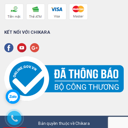
KẾT NỐI VỚI CHIKARA
Bản quyền thuộc về Chikara