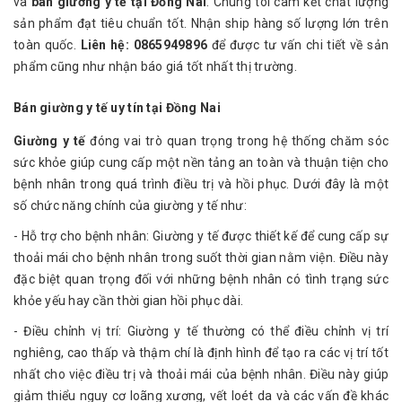
và
bán giường y tế tại Đồng Nai
. Chúng tôi cam kết chất lượng
sản phẩm đạt tiêu chuẩn tốt. Nhận ship hàng số lượng lớn trên
toàn quốc.
Liên hệ: 0865949896
để được tư vấn chi tiết về sản
phẩm cũng như nhận báo giá tốt nhất thị trường.
Bán giường y tế uy tín tại Đồng Nai
Giường y tế
đóng vai trò quan trọng trong hệ thống chăm sóc
sức khỏe giúp cung cấp một nền tảng an toàn và thuận tiện cho
bệnh nhân trong quá trình điều trị và hồi phục. Dưới đây là một
số chức năng chính của giường y tế như:
- Hỗ trợ cho bệnh nhân: Giường y tế được thiết kế để cung cấp sự
thoải mái cho bệnh nhân trong suốt thời gian nằm viện. Điều này
đặc biệt quan trọng đối với những bệnh nhân có tình trạng sức
khỏe yếu hay cần thời gian hồi phục dài.
- Điều chỉnh vị trí: Giường y tế thường có thể điều chỉnh vị trí
nghiêng, cao thấp và thậm chí là định hình để tạo ra các vị trí tốt
nhất cho việc điều trị và thoải mái của bệnh nhân. Điều này giúp
giảm thiểu nguy cơ loãng xương, vết loét da và các vấn đề khác