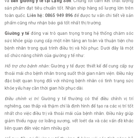
và
bán giường y tế tại Lạng Sơn
. Chúng tôi cam kết chất lượng
sản phẩm đạt tiêu chuẩn tốt. Nhận ship hàng số lượng lớn trên
toàn quốc.
Liên hệ: 0865 949 896
để được tư vấn chi tiết về sản
phẩm cũng như nhận báo giá tốt nhất thị trường.
Giường y tế
đóng vai trò quan trọng trong hệ thống chăm sóc
sức khỏe giúp cung cấp một nền tảng an toàn và thuận tiện cho
bệnh nhân trong quá trình điều trị và hồi phục. Dưới đây là một
số chức năng chính của giường y tế như:
Hỗ trợ cho bệnh nhân:
Giường y tế được thiết kế để cung cấp sự
thoải mái cho bệnh nhân trong suốt thời gian nằm viện. Điều này
đặc biệt quan trọng đối với những bệnh nhân có tình trạng sức
khỏe yếu hay cần thời gian hồi phục dài.
Điều chỉnh vị trí:
Giường y tế thường có thể điều chỉnh vị trí
nghiêng, cao thấp và thậm chí là định hình để tạo ra các vị trí tốt
nhất cho việc điều trị và thoải mái của bệnh nhân. Điều này giúp
giảm thiểu nguy cơ loãng xương, vết loét da và các vấn đề khác
liên quan đến việc nằm nhiều giờ.