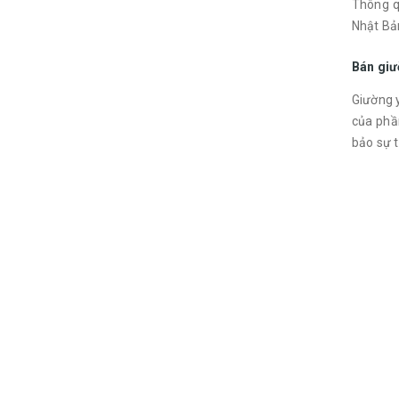
Thông q
Nhật Bản
Bán giư
Giường y
của phầ
bảo sự t