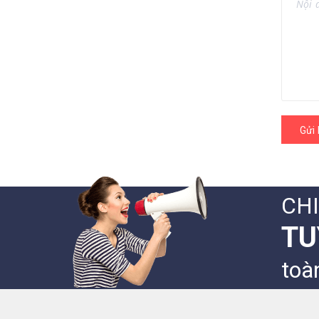
Gửi 
CH
TU
toà