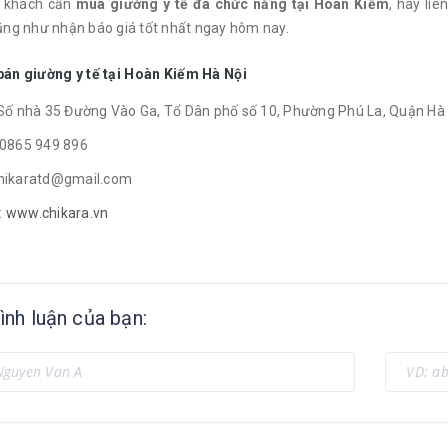
 khách cần
mua giường y tế đa chức năng tại Hoàn Kiếm
, hãy liê
ng như nhận báo giá tốt nhất ngay hôm nay.
 bán giường y tế tại Hoàn Kiếm Hà Nội
: Số nhà 35 Đường Vào Ga, Tổ Dân phố số 10, Phường Phú La, Quận Hà
: 0865 949 896
chikaratd@gmail.com
:
www.chikara.vn
ình luận của bạn: