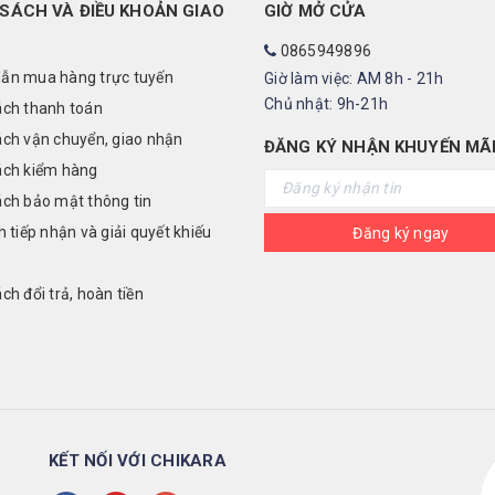
SÁCH VÀ ĐIỀU KHOẢN GIAO
GIỜ MỞ CỬA
0865949896
ẫn mua hàng trực tuyến
Giờ làm việc: AM 8h - 21h
Chủ nhật: 9h-21h
ách thanh toán
ách vận chuyển, giao nhận
ĐĂNG KÝ NHẬN KHUYẾN MÃ
ách kiểm hàng
ách bảo mật thông tin
h tiếp nhận và giải quyết khiếu
Đăng ký ngay
ch đổi trả, hoàn tiền
KẾT NỐI VỚI CHIKARA