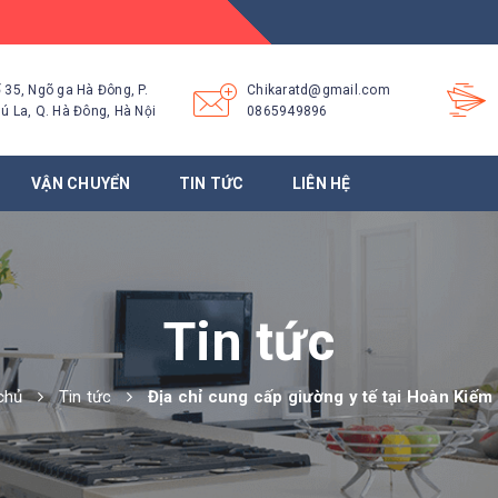
 35, Ngõ ga Hà Đông, P.
Chikaratd@gmail.com
ú La, Q. Hà Đông, Hà Nội
0865949896
VẬN CHUYỂN
TIN TỨC
LIÊN HỆ
Tin tức
chủ
Tin tức
Địa chỉ cung cấp giường y tế tại Hoàn Kiếm