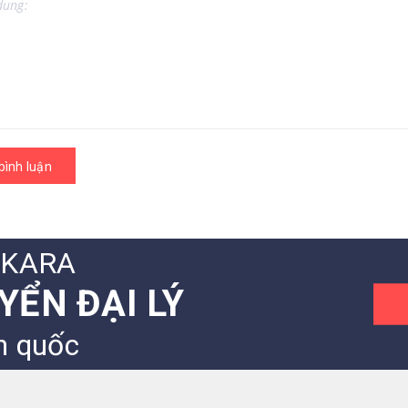
bình luận
IKARA
YỂN ĐẠI LÝ
n quốc